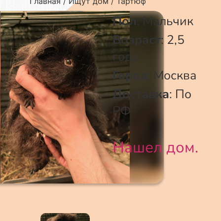
Главная
Ищут дом
Тартюф
Пол
:
Мальчик
Возраст
:
2,5
года
Город
:
Москва
Доставка
:
По
РФ
Нашел дом.