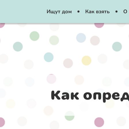
Ищут дом
Как взять
О 
Как опред