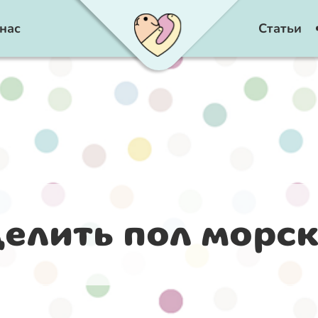
нас
Статьи
елить пол морс