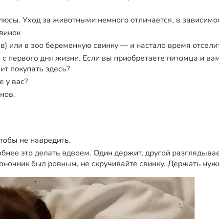
плюсы. Уход за животными немного отличается, в зависимос
винок
ов) или в зоо беременную свинку — и настало время отсел
с первого дня жизни. Если вы приобретаете питомца и вам
оит покупать здесь?
е у вас?
нов.
тобы не навредить.
бнее это делать вдвоем. Один держит, другой разглядывает
оночник был ровным, не скручивайте свинку. Держать нужн