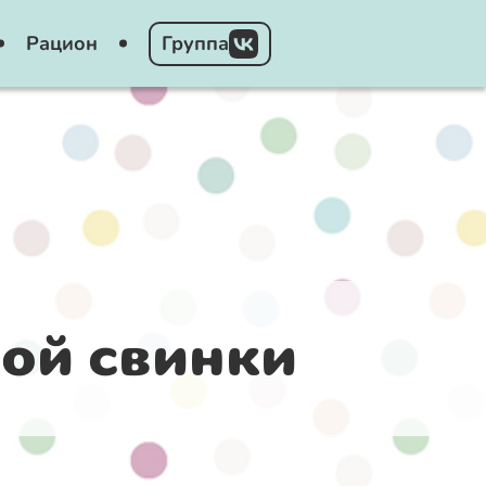
Рацион
Группа
кой свинки