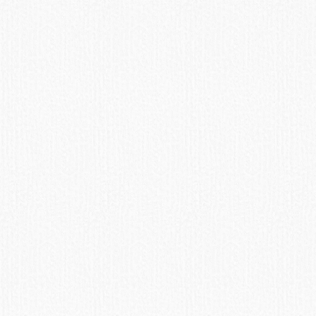
Банан
Только как редкое
лакомство. Кожуру давать
нельзя.
ПОДРОБНЕЕ