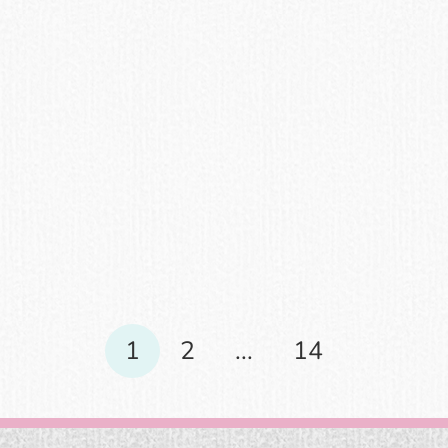
Болгарский перец
Содержит очень много
витамина С. Полезно давать
плоды ежедневно. Зелень
ядовита.
1
2
...
14