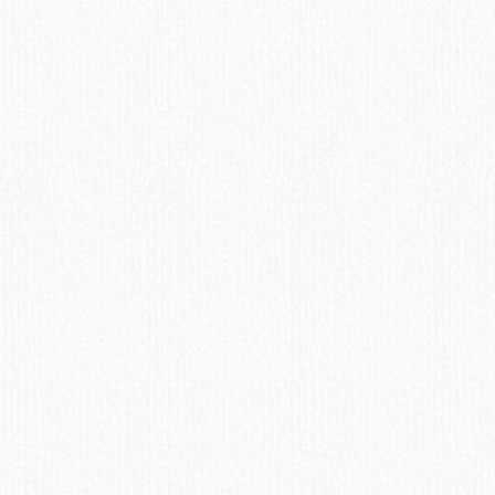
Батат
Содержит крахмал и много
сахара.