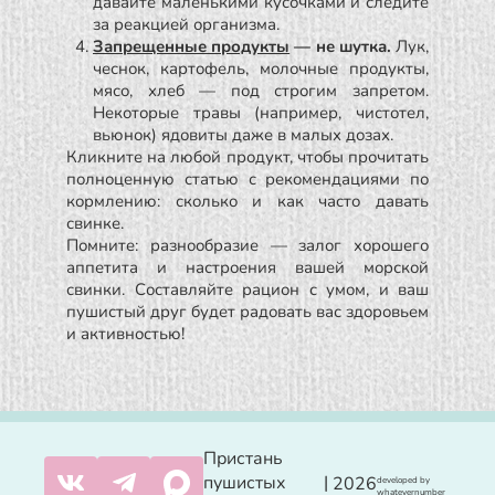
давайте маленькими кусочками и следите
за реакцией организма.
Запрещенные продукты
— не шутка.
Лук,
чеснок, картофель, молочные продукты,
мясо, хлеб — под строгим запретом.
Некоторые травы (например, чистотел,
вьюнок) ядовиты даже в малых дозах.
Кликните на любой продукт, чтобы прочитать
полноценную статью с рекомендациями по
кормлению: сколько и как часто давать
свинке.
Помните: разнообразие — залог хорошего
аппетита и настроения вашей морской
свинки. Составляйте рацион с умом, и ваш
пушистый друг будет радовать вас здоровьем
и активностью!
Пристань
пушистых
|
2026
developed by
whatevernumber