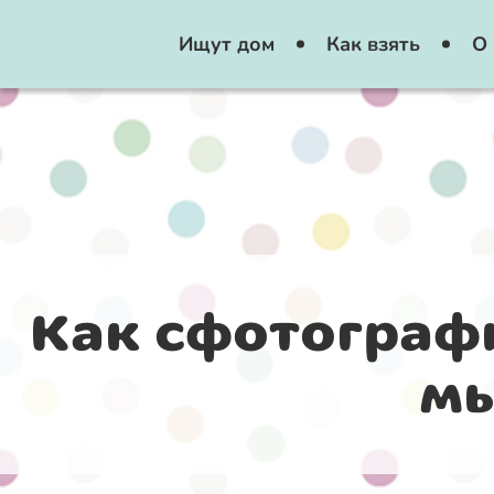
Ищут дом
Как взять
О 
Как сфотографи
мы