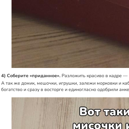
4) Соберите «приданное».
Разложить красиво в кадре — к
А так же домик, мешочки, игрушки, залежи морковки и каб
богатство и сразу в восторге и единогласно одобрили анке