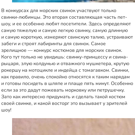
В конкурсах для морских свинок участвуют только
свинки-любимцы. Это вторая составляющая часть пет-
шоу, и ее особенно любят посетители. Здесь определяют
самую тяжелую и самую легкую свинку, самую длинную
и самую короткую, измеряют свинскую талию, устраивают
забеги и строят лабиринты для свинок. Самое
зрелищное — конкурс костюмов для морских свинок.
Кого тут только не увидишь: свинку-принцессу и свина-
рыцаря, злую колдунью и отважного мушкетера, крутую
рокершу на мотоцикле и индейца с томагавком. Свинки,
как правило, очень спокойно относятся к таким нарядам
и готовы посидеть в шляпе и плаще пять минут. Особенно
если за это дадут пожевать морковку или петрушечку.
Зато как интересно придумать и сделать такой костюм
своей свинке, и какой восторг это вызывает у зрителей
шоу!