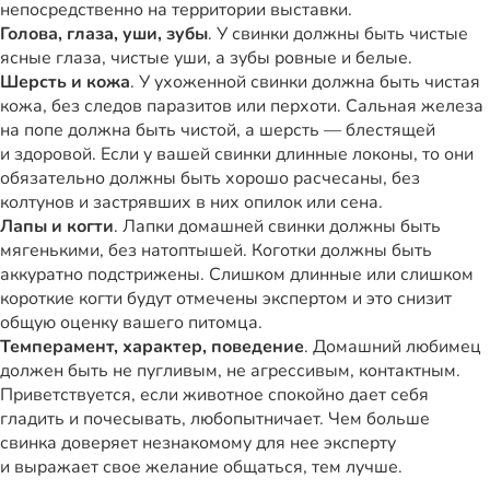
непосредственно на территории выставки.
Голова, глаза, уши, зубы
. У свинки должны быть чистые
ясные глаза, чистые уши, а зубы ровные и белые.
Шерсть и кожа
. У ухоженной свинки должна быть чистая
кожа, без следов паразитов или перхоти. Сальная железа
на попе должна быть чистой, а шерсть — блестящей
и здоровой. Если у вашей свинки длинные локоны, то они
обязательно должны быть хорошо расчесаны, без
колтунов и застрявших в них опилок или сена.
Лапы и когти
. Лапки домашней свинки должны быть
мягенькими, без натоптышей. Коготки должны быть
аккуратно подстрижены. Слишком длинные или слишком
короткие когти будут отмечены экспертом и это снизит
общую оценку вашего питомца.
Темперамент, характер, поведение
. Домашний любимец
должен быть не пугливым, не агрессивым, контактным.
Приветствуется, если животное спокойно дает себя
гладить и почесывать, любопытничает. Чем больше
свинка доверяет незнакомому для нее эксперту
и выражает свое желание общаться, тем лучше.