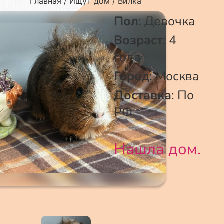
Главная
Ищут дом
Вилка
Пол
:
Девочка
Возраст
:
4
года
Город
:
Москва
Доставка
:
По
РФ
Нашла дом.